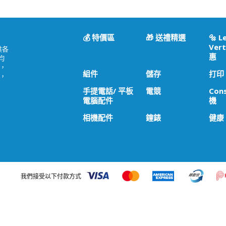
💰 特價區
🎁 送禮精選
🔩 L
Vert
供各
惠
均
，
組件
儲存
打印
，
手提電話/ 平板
電競
Con
電腦配件
機
相機配件
鐘錶
健康
我們接受以下付款方式