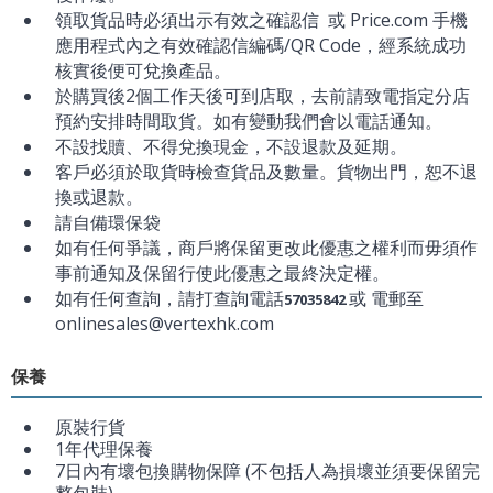
領取貨品時必須出示有效之確認信 或 Price.com 手機
應用程式內之有效確認信編碼/QR Code，經系統成功
核實後便可兌換產品。
於購買後2個工作天後可到店取，去前請致電指定分店
預約安排時間取貨。如有變動我們會以電話通知。
不設找贖、不得兌換現金，不設退款及延期。
客戶必須於取貨時檢查貨品及數量。貨物出門，恕不退
換或退款。
請自備環保袋
如有任何爭議，商戶將保留更改此優惠之權利而毋須作
事前通知及保留行使此優惠之最終決定權。
如有任何查詢，請打查詢電話
或 電郵至
57035842
onlinesales@vertexhk.com
保養
原裝行貨
1年代理保養
7日內有壞包換購物保障 (不包括人為損壞並須要保留完
整包裝)