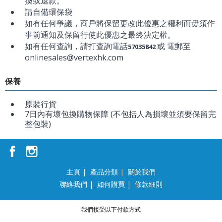
換或退款。
請自備環保袋
如有任何爭議，商戶將保留更改此優惠之權利而毋須作
事前通知及保留行使此優惠之最終決定權。
如有任何查詢，請打查詢電話
或 電郵至
57035842
onlinesales@vertexhk.com
保養
原裝行貨
7日內有壞包換購物保障 (不包括人為損壞並須要保留完
整包裝)
主頁
|
產品分類
|
關於我們
聯絡我們
|
如何購買
|
條款細則
我們接受以下付款方式