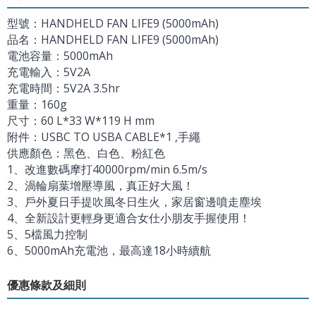
型號：HANDHELD FAN LIFE9 (5000mAh)
品名：HANDHELD FAN LIFE9 (5000mAh)
電池容量：5000mAh
充電輸入：5V2A
充電時間：5V2A 3.5hr
重量：160g
尺寸：60 L*33 W*119 H mm
附件：USBC TO USBA CABLE*1 ,手繩
供應顏色：黑色、白色、粉紅色
1、改進數碼摩打40000rpm/min 6.5m/s
2、渦輪扇葉增壓導風，真正好大風！
3、戶外夏日手提吹風冬日生火，家居窗邊噴走塵埃
4、全新設計更輕身更適合女仕小朋友手握使用！
5、5檔風力控制
6、5000mAh充電池，最高達18小時續航
優惠條款及細則