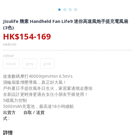
Jisulife 幾素 Handheld Fan Life9 迷你高速風炮手提充電風扇
(3色)
HK$
154
-
169
HK$
199
colour
black
grey
pink
改進數碼摩打40000rpm/min 6.5m/s
渦輪扇葉增壓導風，真正好大風！
戶外夏日手提吹風冬日生火，家居窗邊噴走塵埃
全新設計更輕身更適合女仕小朋友手握使用！
5檔風力控制
5000mAh充電池，最高達18小時續航
出貨方
自取 / 送貨
式 :
詳情