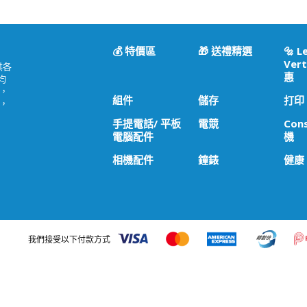
💰 特價區
🎁 送禮精選
🔩 L
Vert
供各
惠
均
，
組件
儲存
打印
，
手提電話/ 平板
電競
Con
電腦配件
機
相機配件
鐘錶
健康
我們接受以下付款方式