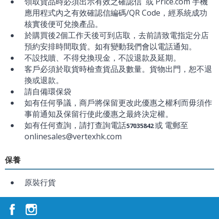
領取貨品時必須出示有效之確認信 或 Price.com 手機
應用程式內之有效確認信編碼/QR Code，經系統成功
核實後便可兌換產品。
於購買後2個工作天後可到店取，去前請致電指定分店
預約安排時間取貨。如有變動我們會以電話通知。
不設找贖、不得兌換現金，不設退款及延期。
客戶必須於取貨時檢查貨品及數量。貨物出門，恕不退
換或退款。
請自備環保袋
如有任何爭議，商戶將保留更改此優惠之權利而毋須作
事前通知及保留行使此優惠之最終決定權。
如有任何查詢，請打查詢電話
或 電郵至
57035842
onlinesales@vertexhk.com
保養
原裝行貨