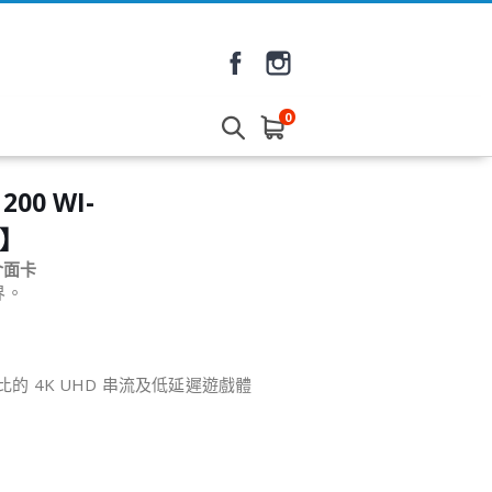
0
200 WI-
養】
 介面卡
界。
的 4K UHD 串流及低延遲遊戲體