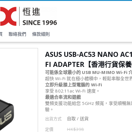
買
聯絡我們
條款細則
ASUS USB-AC53 NANO AC1
FI ADAPTER【香港行貨保
可能係全球最小的 USB MU-MIMO Wi-Fi
超快 Wi-Fi 就在極小體積中，輕鬆串聯全世
立即升級膝上型電腦的 Wi-Fi
享受 802.11ac Wi-Fi 速度。
最適合串流和遊戲
雙頻支援功能給您 5GHz 頻寬，享受順暢無比
驗。
自取 / 送貨
出貨方式
HK$
398
定價