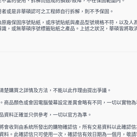
於不當的使用、拆解而造成的損毀/故障，不在保固範圍內。
用者或是非華碩認可之工程師自行拆解，則不予保固。
換原廠保固序號貼紙，或序號貼紙與產品型號規格不符，以及人
辨識，或無華碩序號標籤貼紙之產品。上述之狀況，華碩皆將取
清楚購買之詳情及方法，不能以此作理由提出爭議。
。商品顏色或會因電腦螢幕設定差異會略有不同，一切以實物為
產品資料正確並只供參考，一切以官方為準。
將會收到由系統所發出的購物確認信，所有交易資料以此確認信
資料。此確認信只可使用一次，確認信有效日期為一個月，敬請