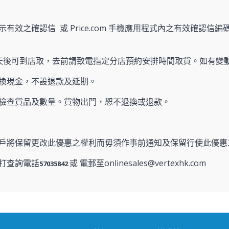
有效之確認信 或 Price.com 手機應用程式內之有效確認信編碼
天後可到店取，去前請致電指定分店預約安排時間取貨。如有變
換現金，不設退款及延期。
檢查貨品及數量。貨物出門，恕不退換或退款。
戶將保留更改此優惠之權利而毋須作事前通知及保留行使此優惠
打查詢電話
或 電郵至onlinesales@vertexhk.com
57035842