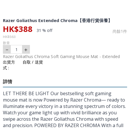
Razer Goliathus Extended Chroma【香港行貨保養】
HK$
388
31 % off
尚餘
1
件
HK$
563
數量
－
＋
1
Razer Goliathus Chroma Soft Gaming Mouse Mat - Extended
出貨方
自取 / 送貨
式 :
詳情
LET THERE BE LIGHT Our bestselling soft gaming
mouse mat is now Powered by Razer Chroma— ready to
illuminate every victory in a stunning spectrum of colors.
Watch your game light up with vivid brilliance as you
swipe across the Razer Goliathus Chroma with speed
and precision. POWERED BY RAZER CHROMA With a full