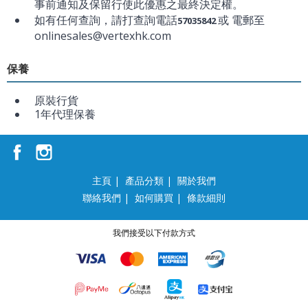
事前通知及保留行使此優惠之最終決定權。
如有任何查詢，請打查詢電話
或 電郵至
57035842
onlinesales@vertexhk.com
保養
原裝行貨
1年代理保養
主頁
|
產品分類
|
關於我們
聯絡我們
|
如何購買
|
條款細則
我們接受以下付款方式