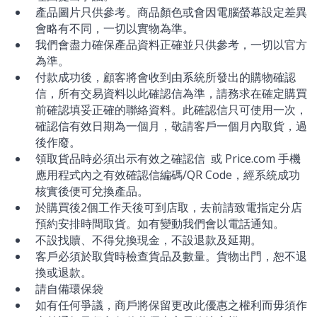
產品圖片只供參考。商品顏色或會因電腦螢幕設定差異
會略有不同，一切以實物為準。
我們會盡力確保產品資料正確並只供參考，一切以官方
為準。
付款成功後，顧客將會收到由系統所發出的購物確認
信，所有交易資料以此確認信為準，請務求在確定購買
前確認填妥正確的聯絡資料。此確認信只可使用一次，
確認信有效日期為一個月，敬請客戶一個月內取貨，過
後作廢。
領取貨品時必須出示有效之確認信 或 Price.com 手機
應用程式內之有效確認信編碼/QR Code，經系統成功
核實後便可兌換產品。
於購買後2個工作天後可到店取，去前請致電指定分店
預約安排時間取貨。如有變動我們會以電話通知。
不設找贖、不得兌換現金，不設退款及延期。
客戶必須於取貨時檢查貨品及數量。貨物出門，恕不退
換或退款。
請自備環保袋
如有任何爭議，商戶將保留更改此優惠之權利而毋須作