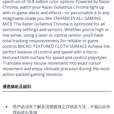
spectrum of 16.8 million color options Powered by Razer
Chroma, watch your Razer Goliathus Chroma light up
with in-game alerts and effects—or personalize it in any
imaginable shade you like. ENHANCES ALL GAMING
MICE The Razer Goliathus Chroma is optimized for all
sensitivity settings and sensors. Whether you’re high or
low sense, using a laser or optical sensor, you’ll have
total tracking responsiveness for reliable in-game
control. MICRO-TEXTURED CLOTH SURFACE Achieve the
perfect balance of control and speed with a micro-
textured cloth surface for speed and control playstyles.
Translate every mouse movement into exact cursor
movement and enjoy ultimate precision during the most
action-packed gaming sessions.
優惠條款及細則
用戶必須先了解及清楚購買之詳情及方法，不能以此作
理由提出爭議。