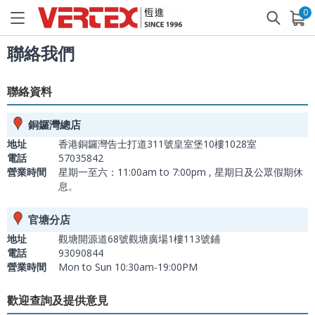
0
已加入購物車
查看
聯絡我們
聯絡資料
銅鑼灣總店
地址
香港銅鑼灣告士打道311號皇室堡10樓1028室
電話
57035842
營業時間
星期一至六：11:00am to 7:00pm , 星期日及公眾假期休
息。
官塘分店
地址
觀塘開源道68號觀塘廣場1樓113號鋪
電話
93090844
營業時間
Mon to Sun 10:30am-19:00PM
歡迎查詢及提供意見