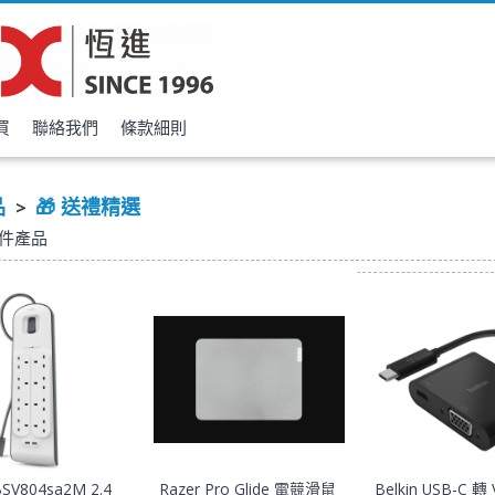
買
聯絡我們
條款細則
品
🎁 送禮精選
>
件產品
BSV804sa2M 2.4
Razer Pro Glide 電競滑鼠
Belkin USB-C 轉