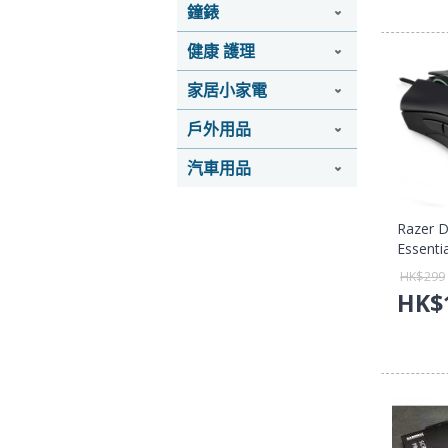
鐘錶
健康 護理
家居小家電
戶外用品
汽車用品
Razer 
Essen
(雷蛇蝰
HK$
299
行貨保
HK$