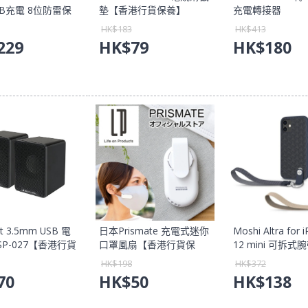
SB充電 8位防雷保
墊【香港行貨保養】
充電轉接器
【香港行貨保養】
(AVC001btBK
HK$
183
HK$
413
保養】
229
HK$
79
HK$
180
nt 3.5mm USB 電
日本Prismate 充電式迷你
Moshi Altra for 
SP-027【香港行貨
口罩風扇【香港行貨保
12 mini 可拆
養】
(SnapTo)【香
HK$
198
HK$
372
養】
70
HK$
50
HK$
138