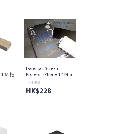
Daremac Screen
d 13A 拖
Protetor iPhone 12 Mini
沉醉金
4Ways Privacy Coming
HK$
458
C5 【香港
Glass-H (BK) (SD1254-
HK$
228
HBFP) 【香港行貨保養】