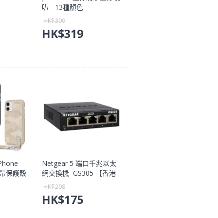
叭 - 13種顏色
)【香港行貨
HK$
399
HK$
319
iPhone
Netgear 5 端口千兆以太
式腕帶保護殼
網交換機 GS305 【香港
港行貨保
行貨保養】
HK$
298
HK$
175