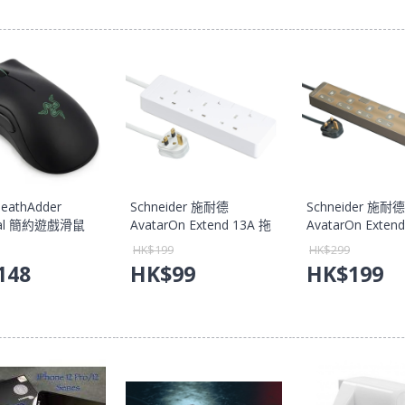
DeathAdder
Schneider 施耐德
Schneider 施耐德
tial 簡約遊戲滑鼠
AvatarOn Extend 13A 拖
AvatarOn Exten
蛇標準版) 【香港
板 TSH33_3_WE_C5 【香
板 連USB插頭 
HK$
199
HK$
299
養】
港行貨保養】
TSH34U_3_GH_
148
HK$
99
HK$
199
行貨保養】