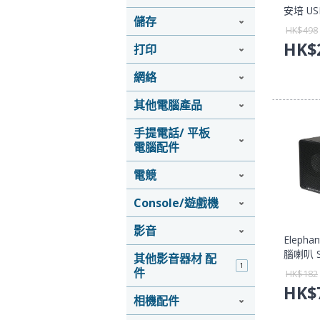
安培 U
儲存
護拖板
HK$
498
HK$
打印
網絡
其他電腦產品
手提電話/ 平板
電腦配件
電競
Console/遊戲機
影音
Elepha
腦喇叭 
其他影音器材 配
1
保養】
件
HK$
182
HK$
相機配件