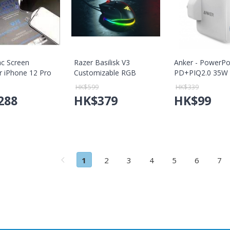
c Screen
Razer Basilisk V3
Anker - PowerP
r iPhone 12 Pro
Customizable RGB
PD+PIQ2.0 35
ays Privacy
Gaming Mouse 人體工學
充電器
HK$
599
HK$
339
Glass-H (BK)
遊戲滑鼠【香港行貨保
288
HK$
379
HK$
99
67-HBFP) 【香港行
養】
】
1
2
3
4
5
6
7