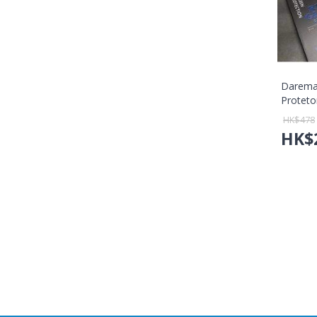
Darema
Proteto
Max 4 W
HK$
478
Coming 
HK$
(SD12
貨保養