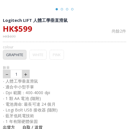
Logitech LIFT 人體工學垂直滑鼠
HK$
599
尚餘
2
件
HK$
699
colour
GRAPHITE
WHITE
PINK
數量
－
＋
1
- 人體工學垂直滑鼠
- 適合中小型手掌
- Dpi 範圍：400-4000 dpi
- 1 顆 AA 電池 (隨附)
- 電池壽命: 最長可達 24 個月
- Logi Bolt USB 接收器 (隨附)
- 藍牙低耗電技術
- 1 年有限硬體保固
出貨方
自取 / 送貨