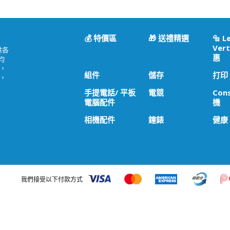
💰 特價區
🎁 送禮精選
🔩 L
Vert
供各
惠
均
，
組件
儲存
打印
，
手提電話/ 平板
電競
Con
電腦配件
機
相機配件
鐘錶
健康
我們接受以下付款方式