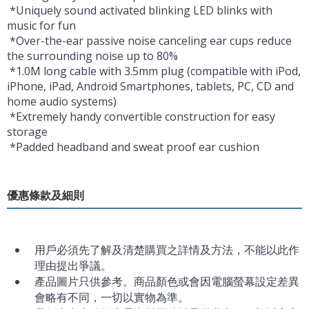
*Uniquely sound activated blinking LED blinks with
music for fun
*Over-the-ear passive noise canceling ear cups reduce
the surrounding noise up to 80%
*1.0M long cable with 3.5mm plug (compatible with iPod,
iPhone, iPad, Android Smartphones, tablets, PC, CD and
home audio systems)
*Extremely handy convertible construction for easy
storage
*Padded headband and sweat proof ear cushion
優惠條款及細則
用戶必須先了解及清楚購買之詳情及方法，不能以此作
理由提出爭議。
產品圖片只供參考。商品顏色或會因電腦螢幕設定差異
會略有不同，一切以實物為準。