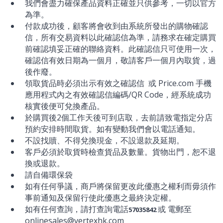
我們會盡力確保產品資料正確並只供參考，一切以官方
為準。
付款成功後，顧客將會收到由系統所發出的購物確認
信，所有交易資料以此確認信為準，請務求在確定購買
前確認填妥正確的聯絡資料。此確認信只可使用一次，
確認信有效日期為一個月，敬請客戶一個月內取貨，過
後作廢。
領取貨品時必須出示有效之確認信 或 Price.com 手機
應用程式內之有效確認信編碼/QR Code，經系統成功
核實後便可兌換產品。
於購買後2個工作天後可到店取，去前請致電指定分店
預約安排時間取貨。如有變動我們會以電話通知。
不設找贖、不得兌換現金，不設退款及延期。
客戶必須於取貨時檢查貨品及數量。貨物出門，恕不退
換或退款。
請自備環保袋
如有任何爭議，商戶將保留更改此優惠之權利而毋須作
事前通知及保留行使此優惠之最終決定權。
如有任何查詢，請打查詢電話
或 電郵至
57035842
onlinesales@vertexhk.com