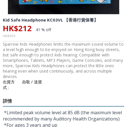
Kid Safe Headphone KC03VL 【香港行貨保養】
HK$
212
41 % off
HK$
359
Sparrow Kids Headphones limits the maximum sound volume to
a level high enough to be enjoyed on Hong Kong busy streets,
but safe enough to protect kids hearing. Compatible with
Smartphones, Tablets, MP3 Players, Game Consoles, and many
more, Sparrow Kids Headphones can protect the little ones
hearing even when used continuously, and across multiple
devices.
出貨方
自取 / 送貨
式 :
詳情
*Limited peak volume level at 85 dB (the maximum level
recommended by many Auditory Health Organizations)
*For ages 3 years and up