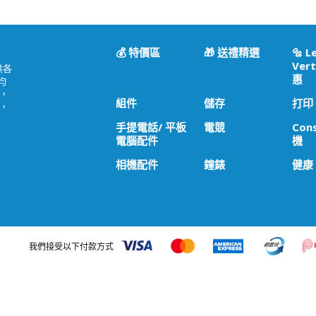
💰 特價區
🎁 送禮精選
🔩 L
Vert
供各
惠
均
，
組件
儲存
打印
，
手提電話/ 平板
電競
Con
電腦配件
機
相機配件
鐘錶
健康
我們接受以下付款方式