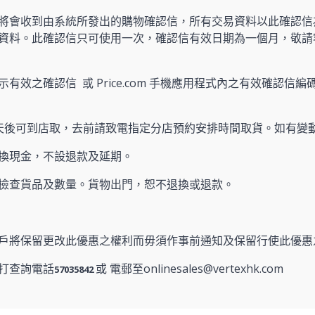
將會收到由系統所發出的購物確認信，所有交易資料以此確認信
資料。此確認信只可使用一次，確認信有效日期為一個月，敬請
有效之確認信 或 Price.com 手機應用程式內之有效確認信編碼
天後可到店取，去前請致電指定分店預約安排時間取貨。如有變
換現金，不設退款及延期。
檢查貨品及數量。貨物出門，恕不退換或退款。
戶將保留更改此優惠之權利而毋須作事前通知及保留行使此優惠
打查詢電話
或 電郵至onlinesales@vertexhk.com
57035842