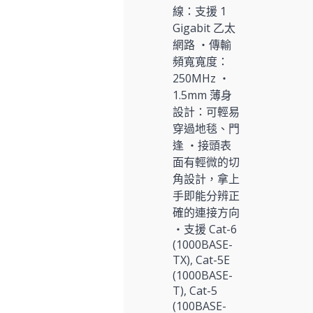
線：支援 1
Gigabit 乙太
網路 ‧傳輸
頻寬寬度：
250MHz ‧
1.5mm 薄身
設計：可輕易
穿過地毯、門
逢 ‧接頭表
面有輕微的切
角設計，拿上
手即能分辨正
確的連接方向
‧支援 Cat-6
(1000BASE-
TX), Cat-5E
(1000BASE-
T), Cat-5
(100BASE-