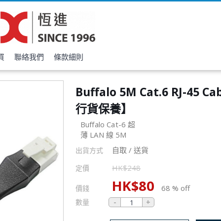
買
聯絡我們
條款細則
Buffalo 5M Cat.6 RJ-45 
行貨保養】
Buffalo Cat-6 超
薄 LAN 線 5M
自取 / 送貨
出貨方式
HK$
248
定價
HK$
80
68 % off
價錢
數量