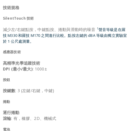
技術規格
SilentTouch 技術
減少左/右鍵點按，中鍵點按、捲動與滑動時的噪音
1
聲音等級是在羅
技 M330 和羅技 M170 之間進行比較。點按左鍵的 dBA 等級由獨立實驗室
於 1 公尺處測量。
感應器技術
高精準光學追蹤技術
DPI (最小/最大)
: 1000±
按鈕
按鍵數
: 3 (左鍵/右鍵，中鍵)
捲動
逐行捲動
滾輪
: 有，橡膠、2D、機械式
電池