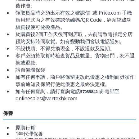
後作廢。
領取貨品時必須出示有效之確認信 或 Price.com 手機
應用程式內之有效確認信編碼/QR Code，經系統成功
核實後便可兌換產品。
於購買後2個工作天後可到店取，去前請致電指定分店
預約安排時間取貨。如有變動我們會以電話通知。
不設找贖、不得兌換現金，不設退款及延期。
客戶必須於取貨時檢查貨品及數量。貨物出門，恕不退
換或退款。
請自備環保袋
如有任何爭議，商戶將保留更改此優惠之權利而毋須作
事前通知及保留行使此優惠之最終決定權。
如有任何查詢，請打查詢電話
或 電郵至
57035842
onlinesales@vertexhk.com
保養
原裝行貨
1年代理保養