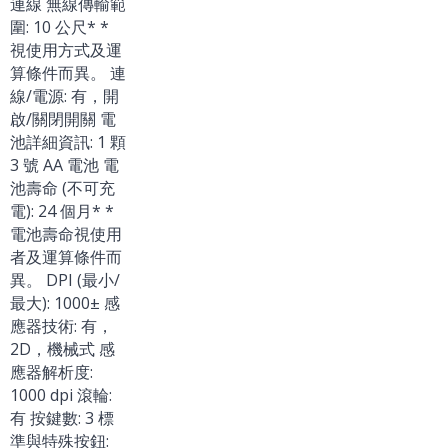
連線 無線傳輸範
圍: 10 公尺* *
視使用方式及運
算條件而異。 連
線/電源: 有，開
啟/關閉開關 電
池詳細資訊: 1 顆
3 號 AA 電池 電
池壽命 (不可充
電): 24 個月* *
電池壽命視使用
者及運算條件而
異。 DPI (最小/
最大): 1000± 感
應器技術: 有，
2D，機械式 感
應器解析度:
1000 dpi 滾輪:
有 按鍵數: 3 標
準與特殊按鈕: