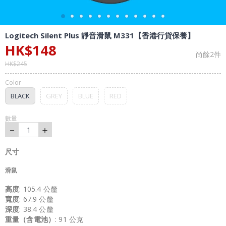
Logitech Silent Plus 靜音滑鼠 M331【香港行貨保養】
HK$
148
尚餘
2
件
HK$
245
Color
BLACK
GREY
BLUE
RED
數量
－
＋
1
尺寸
滑鼠
高度
: 105.4 公釐
寬度
: 67.9 公釐
深度
: 38.4 公釐
重量（含電池）
: 91 公克