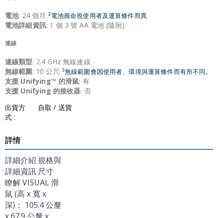
電池
: 24 個月
2
電池壽命視使用者及運算條件而異
電池詳細資訊
: 1 個 3 號 AA 電池 (隨附)
連線
連線類型
: 2.4 GHz 無線連線
無線範圍
: 10 公尺
3
無線範圍會因使用者、環境與運算條件而有所不同。
支援 Unifying™ 的滑鼠
: 有
支援 Unifying 的接收器
: 否
出貨方
自取 / 送貨
式 :
詳情
詳細介紹 規格與
詳細資訊 尺寸
瞭解 VISUAL 滑
鼠 (高 x 寬 x
深)： 105.4 公釐
x 67.9 公釐 x