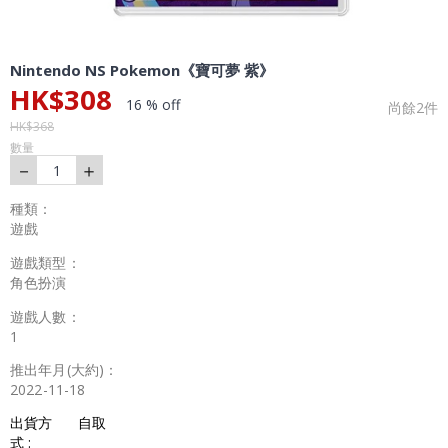
Nintendo NS Pokemon《寶可夢 紫》
HK$
308
16 % off
尚餘
2
件
HK$
368
數量
－
＋
1
種類：
遊戲
遊戲類型：
角色扮演
遊戲人數：
1
推出年月(大約)：
2022-11-18
出貨方
自取
式 :