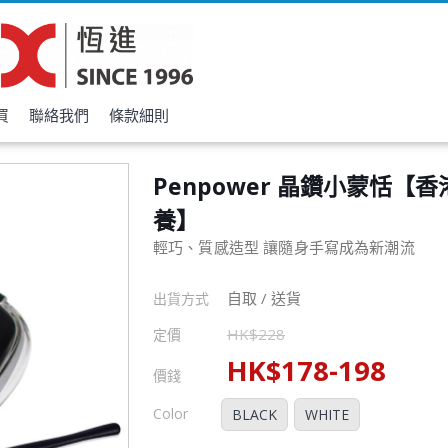
買
聯絡我們
條款細則
Penpower 晶鑽小蒙恬【
養】
輕巧、質感造型 讓隨身手寫成為新潮流
自取 / 送貨
出貨方式
HK$
228
定價
HK$
178
-
198
價錢
Color
BLACK
WHITE