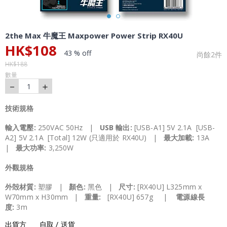
2the Max 牛魔王 Maxpower Power Strip RX40U
HK$
108
43 % off
尚餘
2
件
HK$
188
數量
－
＋
1
技術規格
輸入
電壓
:
250VAC 50Hz |
USB 輸出
:
[USB-A1] 5V 2.1A [USB-
A2] 5V 2.1A [Total] 12W (只適用於 RX40U) |
最大加載
:
13A
|
最大功率:
3,250W
外觀規格
外殻材質:
塑膠 |
顏色:
黑色 |
尺寸:
[RX40U] L325mm x
W70mm x H30mm |
重量:
[RX40U] 657g |
電源線長
度:
3m
出貨方
自取 / 送貨