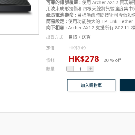
可靠的訊號覆蓋
:
使用 Archer AX12 實
用波束成形技術和四根天線將訊號強度集中
延長電池壽命 :
目標喚醒時間技術可降低設
簡易設定 :
使用功能強大的 TP-Link Tet
向下相容 :
Archer AX12 支援所有 802.11
自取 / 送貨
出貨方式
HK$
349
定價
HK$
278
20 % off
價錢
數量
加入購物車