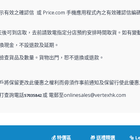
有效之確認信 或 Price.com 手機應用程式內之有效確認信編碼
天後可到店取，去前請致電指定分店預約安排時間取貨。如有變
換現金，不設退款及延期。
檢查貨品及數量。貨物出門，恕不退換或退款。
戶將保留更改此優惠之權利而毋須作事前通知及保留行使此優惠
打查詢電話
或 電郵至onlinesales@vertexhk.com
57035842
💰 特價區
🎁 送禮精選
🔩 L