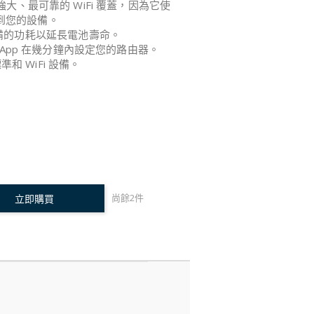
現最強大、最可靠的 WiFi 覆蓋，因為它使
到您的設備。
備的功耗以延長電池壽命。
her App 在幾分鐘內設定您的路由器。
 標準和 WiFi 設備。
尚餘
2
件
立即購買