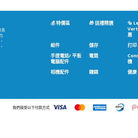
💰 特價區
🎁 送禮精選
🔩 L
Vert
供各
惠
均
，
組件
儲存
打印
，
手提電話/ 平板
電競
Con
電腦配件
機
相機配件
鐘錶
健康
我們接受以下付款方式