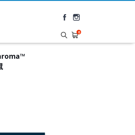
0
Chroma™
鼠