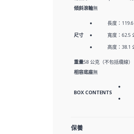
傾斜滾輪
無
長度：119.
尺寸
寬度：62.5
高度：38.1
重量
58 公克（不包括纜線）
相容底座
無
BOX CONTENTS
保養