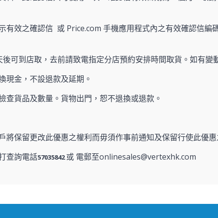
有效之確認信 或 Price.com 手機應用程式內之有效確認信編碼
天後可到店取，去前請致電指定分店預約安排時間取貨。如有變
換現金，不設退款及延期。
檢查貨品及數量。貨物出門，恕不退換或退款。
戶將保留更改此優惠之權利而毋須作事前通知及保留行使此優惠
打查詢電話
或 電郵至onlinesales@vertexhk.com
57035842