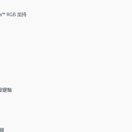
ma™ RGB 加持
按鍵軸
纜線