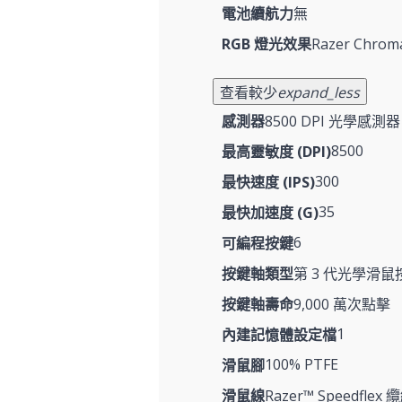
電池續航力
無
RGB 燈光效果
Razer Chro
查看較少
expand_less
感測器
8500 DPI 光學感測器
8500
最高靈敏度 (DPI)
300
最快速度 (IPS)
35
最快加速度 (G)
6
可編程按鍵
按鍵軸類型
第 3 代光學滑鼠
按鍵軸壽命
9,000 萬次點擊
1
內建記憶體設定檔
100% PTFE
滑鼠腳
滑鼠線
Razer™ Speedflex 