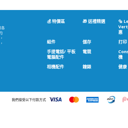
💰 特價區
🎁 送禮精選
🔩 L
Vert
供各
惠
均
，
組件
儲存
打印
，
手提電話/ 平板
電競
Con
電腦配件
機
相機配件
鐘錶
健康
我們接受以下付款方式