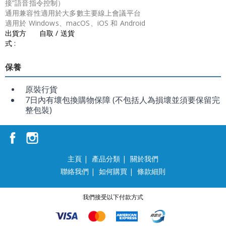
接”語音指令控制）
通用兼容性適用於大多數主要線上會議平台
適用於 Windows、macOS、iOS 和 Android
出貨方
自取 / 送貨
式 :
保養
原裝行貨
7日內有壞包換購物保障 (不包括人為損壞並須要保留完
整包裝)
主頁
|
產品分類
|
關於我們
聯絡我們
|
如何購買
|
條款細則
我們接受以下付款方式