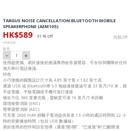
TARGUS NOISE CANCELLATION BLUETOOTH MOBILE
SPEAKERPHONE (AEM105)
HK$
589
31 % off
尚餘
2
件
HK$
848
數量
－
＋
1
使用超便攜、易於連接的會議專用收音揚聲器，可令你與團隊於任何
地方舉行電話會議。
特色
小巧便攜的圓盤設計尺寸為 4.85 英寸寬 x 1.62 英寸高
通過 USB 或 Bluetooth® 5.0 無線連接最遠可達 33 英尺/10 米，跟
手提電腦、平板電腦或手機可進行連接
個全方位 360 度麥克風，靈敏度可達 16 英尺/5 米距離
環境噪聲消除 (ENC)
聲學迴聲消除 (AEC)
可充電 2600 mAh 鋰離子電池提供長達 13 小時的通話時間和 22 小
時的音樂播放時間（包括 USB 數據線）
易於使用的控件和語音指導（通過“開/關”、“已連接”和“已斷開連