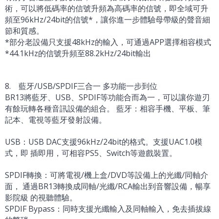
術，可以將低碼率的信號升頻為高碼率的信號，即全域可升
頻至96kHz/24bit的信號*，讓你進一步體驗母帶級的聲音細
節和質感。
*部分老設備只支援48kHz的輸入，可通過APP選擇相容模式
*44.1kHz的信號升頻至88.2kHz/24bit輸出
8. 藍牙/USB/SPDIF三合一 多功能一步到位
BR13將藍牙、USB、SPDIF等功能合而為一，可以讓你遊刃
有餘玩轉各種音訊設備的組合。 藍牙：相容手機、平板、筆
記本、電視等藍牙發射設備。
USB：USB DAC支援96kHz/24bit的格式。支援UAC1.0模
式，即 插即用，可相容PS5、Switch等遊戲裝置。
SPDIF轉換：可將電視/機上盒/DVD等設備上的光纖/同軸介
面， 通過BR13轉換成同軸/光纖/RCA輸出到音響設備，暢享
影院級 的視聽體驗。
SPDIF Bypass：同時支援光纖輸入及同軸輸入，免去插拔線