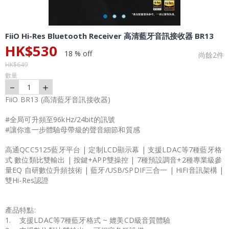
FiiO Hi-Res Bluetooth Receiver 高清藍牙音訊接收器 BR13
HK$
530
18 % off
尚餘
2
件
HK$
649
數量
－
＋
1
FiiO BR13 (高清藍牙音訊接收器)
#全局可升頻至96kHz/24bit的訊號
#讓你進一步體驗母帶級的聲音細節和質感
高通QCC5125藍牙平台 | 定制LCD顯示幕 | 支援LDAC等7種藍牙格
式 數位類比雙輸出 | 按鍵+APP雙操控 | 7種預設調音+2種專業級參
量EQ 自研數位升頻技術 | 藍牙/USB/SPDIF三合一 | HiFi音訊架構 |
雙Hi-Res認證
產品特點:
1. 支援LDAC等7種藍牙格式 ~ 媲美CD級音質體驗