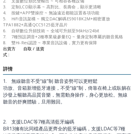
2. 支援數位類比雙輸出 ~ 可相容各種設備
3. 定制LCD顯示幕 ~ 高對比、長壽命，顯示更清晰
4. 按鍵+APP雙操控 ~ 無論遠近都能設置各項功能
5. HiFi音訊架構 ~ 獨立DAC解碼ES9018K2M+精密運放
TPA1882+高通QCC5125藍牙晶片
6. 自研數位升頻技術 ~ 全域可升頻至96kHz/24bit
7. 7種預設調音+2種專業級參量EQ ~ 量身定制專屬的聽音風格
8. 雙Hi-Res認證 ~ 專業音訊設備，實力更有保障
出貨方
自取 / 送貨
式 :
詳情
1. 無線聽音不受“線”制 聽音姿勢可以更輕鬆
功放、音箱新增藍牙連接，不受“線”制，倚靠在椅上或臥躺在
沙發上暢聽高品質音樂，無需動身操作，身心更放松。無線
聽音的舒爽體驗，旦用難回。
2. 支援LDAC等7種高清藍牙編碼
BR13擁有比同檔產品更齊全的藍牙編碼，支援LDAC等7種