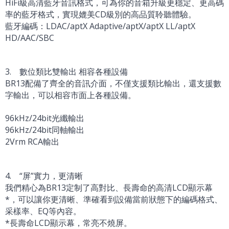
HiFi級高清藍牙音訊格式，可為你的音箱升級更穩定、更高碼
率的藍牙格式，實現媲美CD級別的高品質聆聽體驗。
藍牙編碼：LDAC/aptX Adaptive/aptX/aptX LL/aptX
HD/AAC/SBC
3. 數位類比雙輸出 相容各種設備
BR13配備了齊全的音訊介面，不僅支援類比輸出，還支援數
字輸出，可以相容市面上各種設備。
96kHz/24bit光纖輸出
96kHz/24bit同軸輸出
2Vrm RCA輸出
4. “屏”實力，更清晰
我們精心為BR13定制了高對比、長壽命的高清LCD顯示幕
*，可以讓你更清晰、準確看到設備當前狀態下的編碼格式、
采樣率、EQ等內容。
*長壽命LCD顯示幕，常亮不燒屏。