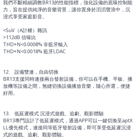
我們不斷精細調教BR13的性能指標，強化設備的底噪控制能
力，旨在提供純淨的音樂背景，讓你置身於滔滔聲浪中，沉
浸式享受家庭影音。
<5uV（A計權）雜訊
>112dB 信噪比
THD+N<0.0008% 非藍牙輸入
THD+N<0.0018% 藍牙LDAC
12. 設備雙連，自由切換
BR13支援同時連接兩台發射設備，你可以在手機、平板、播
放機等設備之間，無縫切換設備播放音樂，隨心所選，便捷
好用。
13. 低延遲模式 沉浸式遊戲、追劇、觀影體驗
BR13專門設計了低延遲模式，通過APP可以一鍵切換至aptX
LL優先模式，連接同等藍牙發射設備，即可享受低延遲沉浸
式的遊戲、追劇、觀影體驗。