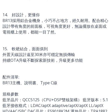
14. 好設計，更懂你
BR13採用鋁合金機身，小巧不占地方，經久耐用。配合精心
設計帶有角度的前面板，可視角度更好，無論擺放在桌面或
電視櫃上使用，都能一目了然。
15. 軟硬結合，面面俱到
外置天線設計遠至30米亦可穩定無損傳輸
持續OTA升級不斷探索新技術，升級更多功能
配件清單:
BR13主機、說明書、Type C線
規格參數
藍牙晶片：QCC5125（CPU+DSP雙核架構） 藍牙版本：5.1
藍牙接收格式：LDAC/aptX adaptive/aptX/aptX LL/aptX
HD/AAC/SBC DAC晶片：ES9018K2M 運放晶片：TPA1882