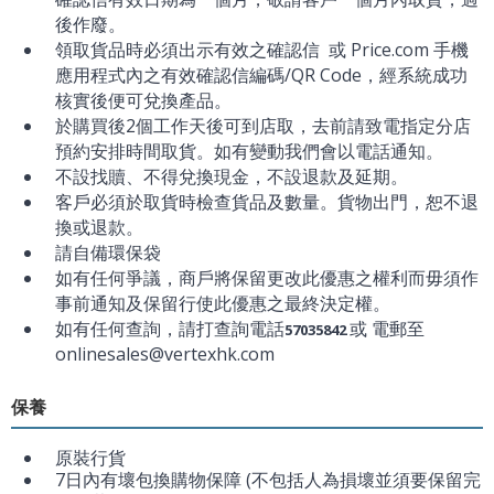
後作廢。
領取貨品時必須出示有效之確認信 或 Price.com 手機
應用程式內之有效確認信編碼/QR Code，經系統成功
核實後便可兌換產品。
於購買後2個工作天後可到店取，去前請致電指定分店
預約安排時間取貨。如有變動我們會以電話通知。
不設找贖、不得兌換現金，不設退款及延期。
客戶必須於取貨時檢查貨品及數量。貨物出門，恕不退
換或退款。
請自備環保袋
如有任何爭議，商戶將保留更改此優惠之權利而毋須作
事前通知及保留行使此優惠之最終決定權。
如有任何查詢，請打查詢電話
或 電郵至
57035842
onlinesales@vertexhk.com
保養
原裝行貨
7日內有壞包換購物保障 (不包括人為損壞並須要保留完