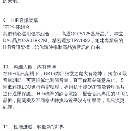
的繁瑣。
9. HiFi音訊架構
“芯”性能組合
我們精心選用強芯組合 —— 高通QCC5125藍牙晶片、獨立
DAC晶片ES9018K2M、精密運放TPA1882，組建專業級的
HiFi音訊架構，給你隨時暢聽高品質音訊的自由。
10. 精細入微，內有乾坤
在HiFi音訊架構下，BR13內部細微之處大有乾坤： 獨立60級
音量調節，可更細膩地調節音量，直至你耳朵滿意為止。 5
顆低雜訊LDO進行精密穩壓，專用抗干擾OVP電源管理晶片
進行過壓保護。 HiFi標準的靜音電路，配合音訊專用的100兆
晶振，開關機及不同格式轉換時近乎沒有衝擊聲，音訊流更
純淨。
11. 性能迸發，聆聽新“淨”界