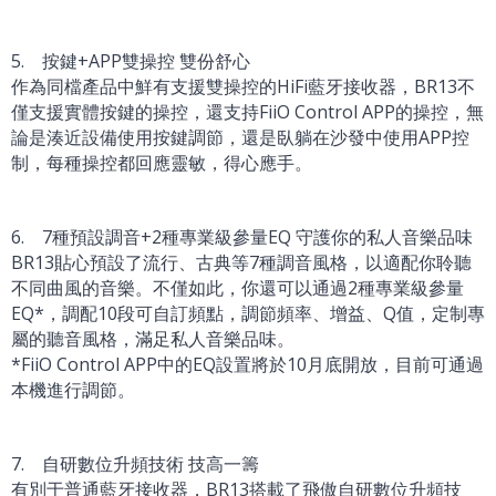
5. 按鍵+APP雙操控 雙份舒心
作為同檔產品中鮮有支援雙操控的HiFi藍牙接收器，BR13不
僅支援實體按鍵的操控，還支持FiiO Control APP的操控，無
論是湊近設備使用按鍵調節，還是臥躺在沙發中使用APP控
制，每種操控都回應靈敏，得心應手。
6. 7種預設調音+2種專業級參量EQ 守護你的私人音樂品味
BR13貼心預設了流行、古典等7種調音風格，以適配你聆聽
不同曲風的音樂。不僅如此，你還可以通過2種專業級參量
EQ*，調配10段可自訂頻點，調節頻率、增益、Q值，定制專
屬的聽音風格，滿足私人音樂品味。
*FiiO Control APP中的EQ設置將於10月底開放，目前可通過
本機進行調節。
7. 自研數位升頻技術 技高一籌
有別于普通藍牙接收器，BR13搭載了飛傲自研數位升頻技