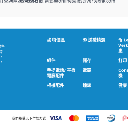
打查詢電話
或 電郵至onlinesales@vertexhk.com
57035842
💰 特價區
🎁 送禮精選
🔩 L
Vert
供各
惠
均
，
組件
儲存
打印
，
手提電話/ 平板
電競
Con
電腦配件
機
相機配件
鐘錶
健康
我們接受以下付款方式