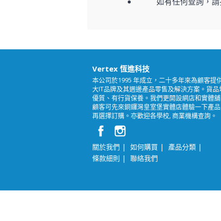
如有任何查詢，請
Vertex 恆進科技
本公司於1995 年成立，二十多年來為顧客提
大IT品牌及其週邊產品零售及解決方案。貨品
優質、有行貨保養。我們更開設網店和實體舖
顧客可先來銅鑼灣皇室堡實體店體驗一下產品
再選擇訂購。亦歡迎各學校, 商業機構查詢。
|
|
|
關於我們
如何購買
產品分類
|
條款細則
聯絡我們