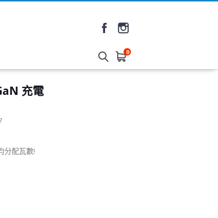
0
 GaN 充電
?
平均分配瓦數!