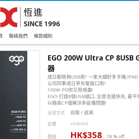
買
聯絡我們
條款細則
EGO 200W Ultra CP 8USB
器
成日都唔夠USB用? 一家大細好多手機,IPAD
公司同事成日爭充電插口用?
100W PD你又用唔盡!
EGO 打造8個USB插口, 全部支援快充, 最
以極高CP值解決多設備問題!
自取 / 送貨
出貨方式
HK$
438
定價
HK$
358
18 % off
價錢