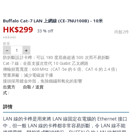
Buffalo Cat-7 LAN 上網線 (CE-7NU100B) - 10米
HK$
299
33 % off
尚餘
2
件
HK$
449
數量
－
＋
1
防折斷設計卡榫：可以 180 度屈曲超過 500 次而不易折斷
Cat-7 線：全面支援次世代 10 Giabit 乙太網路
傳輸頻寬寬度：600MHz（CAT-5e 的 6 倍、CAT-6 的 2.4 倍）
雙重屏蔽：減少電磁波干擾
接頭採用鍍金外殼，免除鐵鏽和氧化的影響
出貨方
自取 / 送貨
式 :
詳情
LAN 線的卡榫是用來將 LAN 線固定在電腦的 Ethernet 接口
中，但一般 LAN 線的卡榫都非常容易折斷，令 LAN 線不能