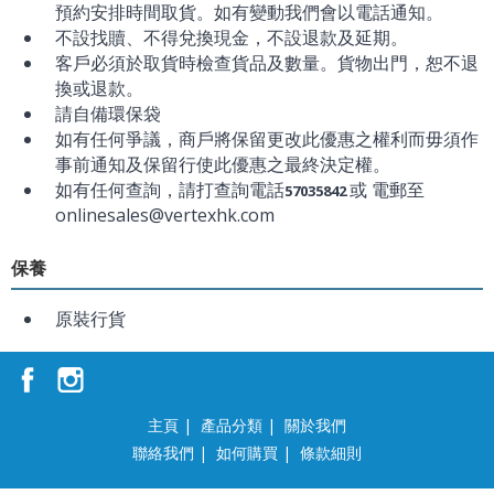
預約安排時間取貨。如有變動我們會以電話通知。
不設找贖、不得兌換現金，不設退款及延期。
客戶必須於取貨時檢查貨品及數量。貨物出門，恕不退
換或退款。
請自備環保袋
如有任何爭議，商戶將保留更改此優惠之權利而毋須作
事前通知及保留行使此優惠之最終決定權。
如有任何查詢，請打查詢電話
或 電郵至
57035842
onlinesales@vertexhk.com
保養
原裝行貨
主頁
|
產品分類
|
關於我們
聯絡我們
|
如何購買
|
條款細則