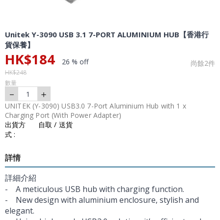
Unitek Y-3090 USB 3.1 7-PORT ALUMINIUM HUB【香港行
貨保養】
HK$
184
26 % off
尚餘
2
件
HK$
248
數量
－
＋
1
UNITEK (Y-3090) USB3.0 7-Port Aluminium Hub with 1 x
Charging Port (With Power Adapter)
出貨方
自取 / 送貨
式 :
詳情
詳細介紹
- A meticulous USB hub with charging function.
- New design with aluminium enclosure, stylish and
elegant.