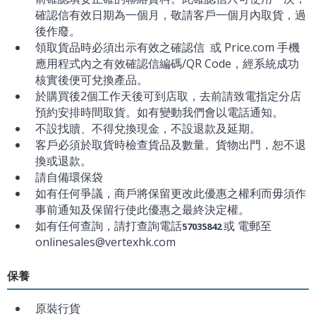
確認信有效日期為一個月，敬請客戶一個月內取貨，過
後作廢。
領取貨品時必須出示有效之確認信 或 Price.com 手機
應用程式內之有效確認信編碼/QR Code，經系統成功
核實後便可兌換產品。
於購買後2個工作天後可到店取，去前請致電指定分店
預約安排時間取貨。如有變動我們會以電話通知。
不設找贖、不得兌換現金，不設退款及延期。
客戶必須於取貨時檢查貨品及數量。貨物出門，恕不退
換或退款。
請自備環保袋
如有任何爭議，商戶將保留更改此優惠之權利而毋須作
事前通知及保留行使此優惠之最終決定權。
如有任何查詢，請打查詢電話
或 電郵至
57035842
onlinesales@vertexhk.com
保養
原裝行貨