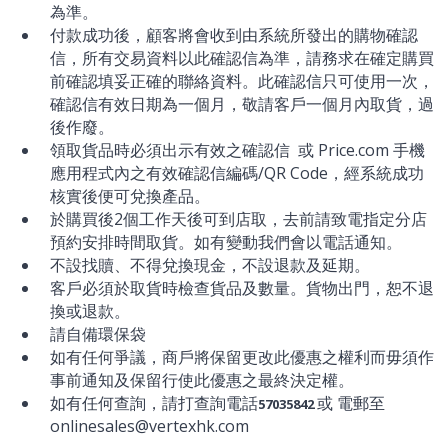
為準。
付款成功後，顧客將會收到由系統所發出的購物確認
信，所有交易資料以此確認信為準，請務求在確定購買
前確認填妥正確的聯絡資料。此確認信只可使用一次，
確認信有效日期為一個月，敬請客戶一個月內取貨，過
後作廢。
領取貨品時必須出示有效之確認信 或 Price.com 手機
應用程式內之有效確認信編碼/QR Code，經系統成功
核實後便可兌換產品。
於購買後2個工作天後可到店取，去前請致電指定分店
預約安排時間取貨。如有變動我們會以電話通知。
不設找贖、不得兌換現金，不設退款及延期。
客戶必須於取貨時檢查貨品及數量。貨物出門，恕不退
換或退款。
請自備環保袋
如有任何爭議，商戶將保留更改此優惠之權利而毋須作
事前通知及保留行使此優惠之最終決定權。
如有任何查詢，請打查詢電話
或 電郵至
57035842
onlinesales@vertexhk.com