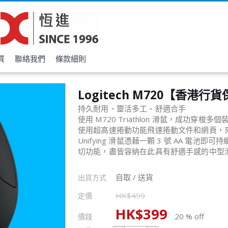
買
聯絡我們
條款細則
Logitech M720【香港行
持久耐用、靈活多工、舒適合手
使用 M720 Triathlon 滑鼠，成功穿
使用超高速捲動功能飛速捲動文件和網頁，
Unifying 滑鼠憑藉一顆 3 號 AA 電池
切功能，盡皆容納在此具有舒適手感的中型
自取 / 送貨
出貨方式
HK$
499
定價
HK$
399
20 % off
價錢