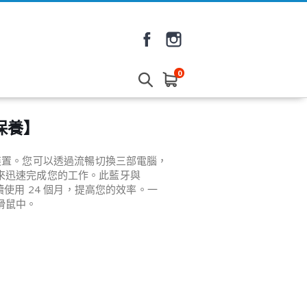
0
貨保養】
梭多個裝置。您可以透過流暢切換三部電腦，
來迅速完成您的工作。此藍牙與
即可持續使用 24 個月，提高您的效率。一
滑鼠中。