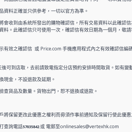
產品資料正確並只供參考，一切以官方為準。
將會收到由系統所發出的購物確認信，所有交易資料以此確認信
資料。此確認信只可使用一次，確認信有效日期為一個月，敬請
有效之確認信 或 Price.com 手機應用程式內之有效確認信編碼
天後可到店取，去前請致電指定分店預約安排時間取貨。如有變
換現金，不設退款及延期。
檢查貨品及數量。貨物出門，恕不退換或退款。
戶將保留更改此優惠之權利而毋須作事前通知及保留行使此優惠
打查詢電話
或 電郵至onlinesales@vertexhk.com
57035842