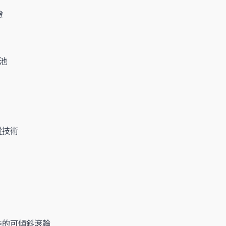
燈
電池
蹤技術
能的可傾斜滾輪