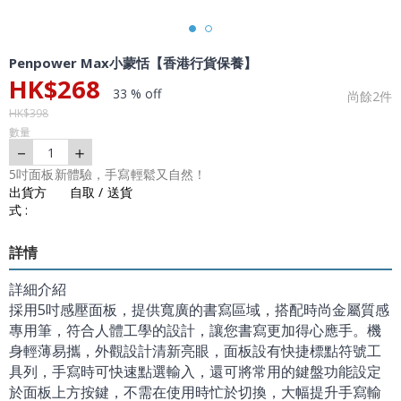
Penpower Max小蒙恬【香港行貨保養】
HK$
268
33 % off
尚餘
2
件
HK$
398
數量
－
＋
1
5吋面板新體驗，手寫輕鬆又自然！
出貨方
自取 / 送貨
式 :
詳情
詳細介紹
採用5吋感壓面板，提供寬廣的書寫區域，搭配時尚金屬質感
專用筆，符合人體工學的設計，讓您書寫更加得心應手。機
身輕薄易攜，外觀設計清新亮眼，面板設有快捷標點符號工
具列，手寫時可快速點選輸入，還可將常用的鍵盤功能設定
於面板上方按鍵，不需在使用時忙於切換，大幅提升手寫輸