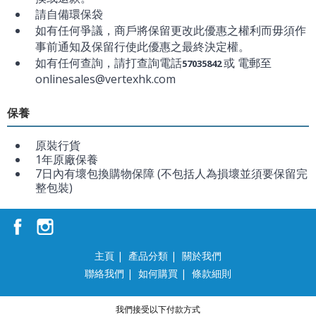
請自備環保袋
如有任何爭議，商戶將保留更改此優惠之權利而毋須作
事前通知及保留行使此優惠之最終決定權。
如有任何查詢，請打查詢電話
或 電郵至
57035842
onlinesales@vertexhk.com
保養
原裝行貨
1年原廠保養
7日內有壞包換購物保障 (不包括人為損壞並須要保留完
整包裝)
主頁
|
產品分類
|
關於我們
聯絡我們
|
如何購買
|
條款細則
我們接受以下付款方式