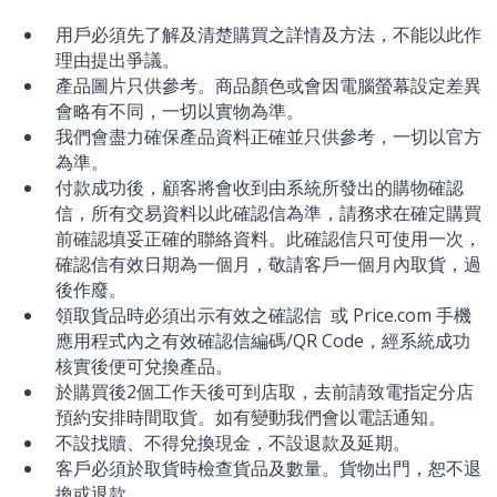
用戶必須先了解及清楚購買之詳情及方法，不能以此作
理由提出爭議。
產品圖片只供參考。商品顏色或會因電腦螢幕設定差異
會略有不同，一切以實物為準。
我們會盡力確保產品資料正確並只供參考，一切以官方
為準。
付款成功後，顧客將會收到由系統所發出的購物確認
信，所有交易資料以此確認信為準，請務求在確定購買
前確認填妥正確的聯絡資料。此確認信只可使用一次，
確認信有效日期為一個月，敬請客戶一個月內取貨，過
後作廢。
領取貨品時必須出示有效之確認信 或 Price.com 手機
應用程式內之有效確認信編碼/QR Code，經系統成功
核實後便可兌換產品。
於購買後2個工作天後可到店取，去前請致電指定分店
預約安排時間取貨。如有變動我們會以電話通知。
不設找贖、不得兌換現金，不設退款及延期。
客戶必須於取貨時檢查貨品及數量。貨物出門，恕不退
換或退款。