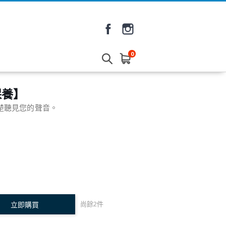
0
保養】
楚聽見您的聲音。
尚餘
2
件
立即購買