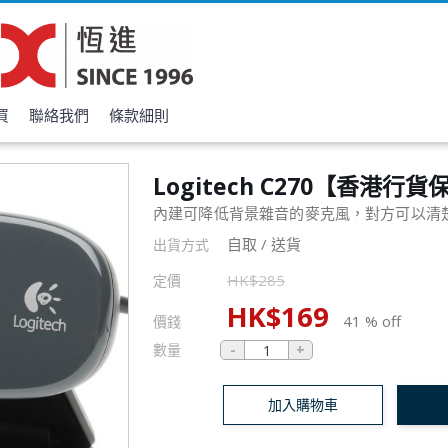
買
聯絡我們
條款細則
Logitech C270【香港行貨
內建可降低背景雜音的麥克風，對方可以清
自取 / 送貨
出貨方式
HK$
285
定價
HK$
169
41 % off
價錢
數量
加入購物車