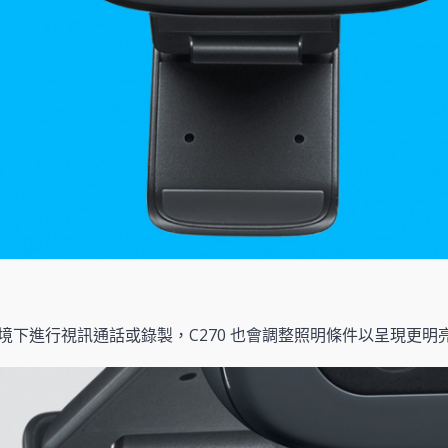
境下進行視訊通話或錄製，C270 也會調整照明條件以呈現更明