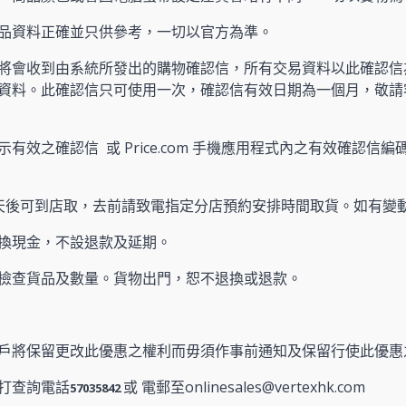
產品資料正確並只供參考，一切以官方為準。
將會收到由系統所發出的購物確認信，所有交易資料以此確認信
資料。此確認信只可使用一次，確認信有效日期為一個月，敬請
有效之確認信 或 Price.com 手機應用程式內之有效確認信編碼
天後可到店取，去前請致電指定分店預約安排時間取貨。如有變
換現金，不設退款及延期。
檢查貨品及數量。貨物出門，恕不退換或退款。
戶將保留更改此優惠之權利而毋須作事前通知及保留行使此優惠
打查詢電話
或 電郵至onlinesales@vertexhk.com
57035842