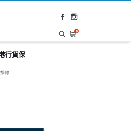
0
【香港行貨保
 連接線