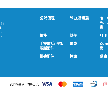
💰 特價區
🎁 送禮精選
🔩 L
Vert
供各
惠
均
，
組件
儲存
打印
，
手提電話/ 平板
電競
Con
電腦配件
機
相機配件
鐘錶
健康
我們接受以下付款方式