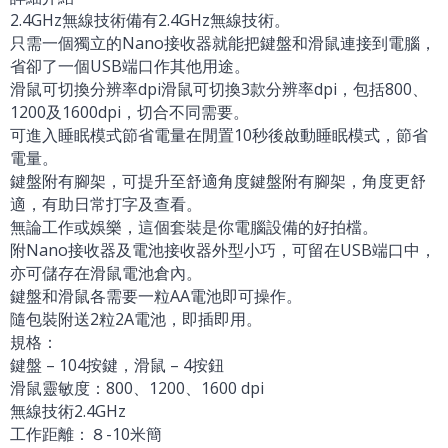
2.4GHz無線技術備有2.4GHz無線技術。
只需一個獨立的Nano接收器就能把鍵盤和滑鼠連接到電腦，
省卻了一個USB端口作其他用途。
滑鼠可切換分辨率dpi滑鼠可切換3款分辨率dpi，包括800、
1200及1600dpi，切合不同需要。
可進入睡眠模式節省電量在閒置10秒後啟動睡眠模式，節省
電量。
鍵盤附有腳架，可提升至舒適角度鍵盤附有腳架，角度更舒
適，有助日常打字及查看。
無論工作或娛樂，這個套裝是你電腦設備的好拍檔。
附Nano接收器及電池接收器外型小巧，可留在USB端口中，
亦可儲存在滑鼠電池倉內。
鍵盤和滑鼠各需要一粒AA電池即可操作。
隨包裝附送2粒2A電池，即插即用。
規格：
鍵盤 – 104按鍵，滑鼠 – 4按鈕
滑鼠靈敏度：800、1200、1600 dpi
無線技術2.4GHz
工作距離：８-10米簡