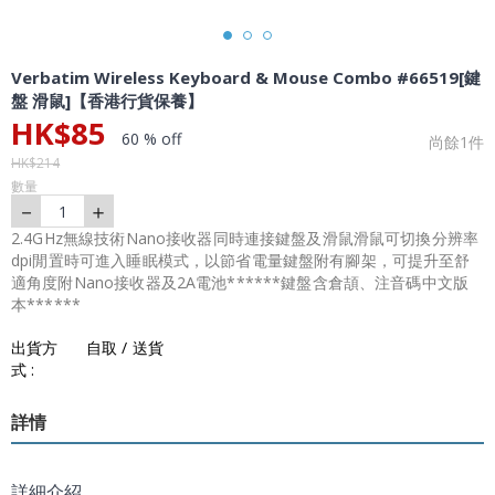
Verbatim Wireless Keyboard & Mouse Combo #66519[鍵
盤 滑鼠]【香港行貨保養】
HK$
85
60 % off
尚餘
1
件
HK$
214
數量
－
＋
1
2.4GHz無線技術Nano接收器同時連接鍵盤及滑鼠滑鼠可切換分辨率
dpi閒置時可進入睡眠模式，以節省電量鍵盤附有腳架，可提升至舒
適角度附Nano接收器及2A電池******鍵盤含倉頡、注音碼中文版
本******
出貨方
自取 / 送貨
式 :
詳情
詳細介紹