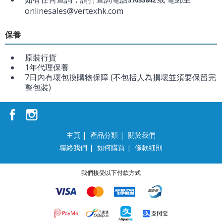
57035842
onlinesales@vertexhk.com
保養
原裝行貨
1年代理保養
7日內有壞包換購物保障 (不包括人為損壞並須要保留完
整包裝)
主頁
|
產品分類
|
關於我們
聯絡我們
|
如何購買
|
條款細則
我們接受以下付款方式