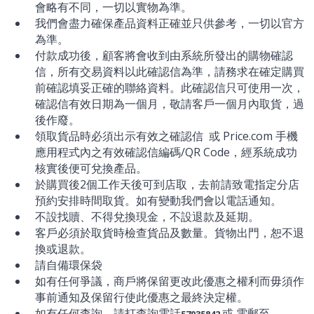
會略有不同，一切以實物為準。
我們會盡力確保產品資料正確並只供參考，一切以官方
為準。
付款成功後，顧客將會收到由系統所發出的購物確認
信，所有交易資料以此確認信為準，請務求在確定購買
前確認填妥正確的聯絡資料。此確認信只可使用一次，
確認信有效日期為一個月，敬請客戶一個月內取貨，過
後作廢。
領取貨品時必須出示有效之確認信 或 Price.com 手機
應用程式內之有效確認信編碼/QR Code，經系統成功
核實後便可兌換產品。
於購買後2個工作天後可到店取，去前請致電指定分店
預約安排時間取貨。如有變動我們會以電話通知。
不設找贖、不得兌換現金，不設退款及延期。
客戶必須於取貨時檢查貨品及數量。貨物出門，恕不退
換或退款。
請自備環保袋
如有任何爭議，商戶將保留更改此優惠之權利而毋須作
事前通知及保留行使此優惠之最終決定權。
如有任何查詢，請打查詢電話
或 電郵至