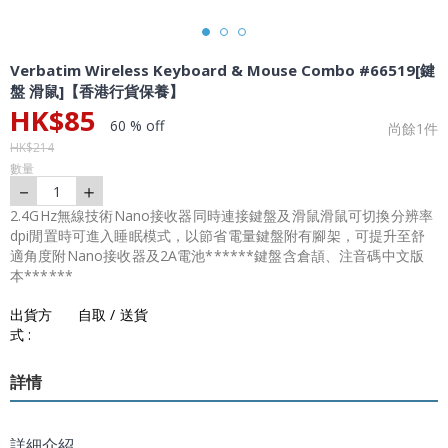
Verbatim Wireless Keyboard & Mouse Combo #66519[鍵
盤 滑鼠]【香港行貨保養】
HK$
85
60 % off
尚餘
1
件
HK$
214
數量
－
＋
1
2.4GHz無線技術Nano接收器同時連接鍵盤及滑鼠滑鼠可切換分辨率
dpi閒置時可進入睡眠模式，以節省電量鍵盤附有腳架，可提升至舒
適角度附Nano接收器及2A電池******鍵盤含倉頡、注音碼中文版
本******
出貨方
自取 / 送貨
式 :
詳情
詳細介紹