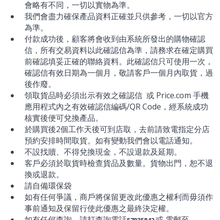
會略有不同，一切以實物為準。
我們會盡力確保產品資料正確並只供參考，一切以官方
為準。
付款成功後，顧客將會收到由系統所發出的購物確認
信，所有交易資料以此確認信為準，請務求在確定購買
前確認填妥正確的聯絡資料。此確認信只可使用一次，
確認信有效日期為一個月，敬請客戶一個月內取貨，過
後作廢。
領取貨品時必須出示有效之確認信 或 Price.com 手機
應用程式內之有效確認信編碼/QR Code，經系統成功
核實後便可兌換產品。
於購買後2個工作天後可到店取，去前請致電指定分店
預約安排時間取貨。如有變動我們會以電話通知。
不設找贖、不得兌換現金，不設退款及延期。
客戶必須於取貨時檢查貨品及數量。貨物出門，恕不退
換或退款。
請自備環保袋
如有任何爭議，商戶將保留更改此優惠之權利而毋須作
事前通知及保留行使此優惠之最終決定權。
如有任何查詢，請打查詢電話
或 電郵至