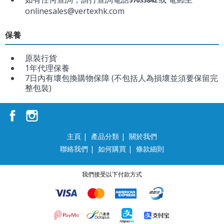
57035842
onlinesales@vertexhk.com
保養
原裝行貨
1年代理保養
7日內有壞包換購物保障 (不包括人為損壞並須要保留完
整包裝)
主頁
|
產品分類
|
關於我們
聯絡我們
|
如何購買
|
條款細則
我們接受以下付款方式