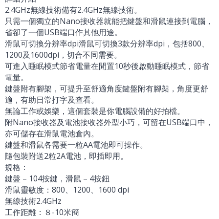
2.4GHz無線技術備有2.4GHz無線技術。
只需一個獨立的Nano接收器就能把鍵盤和滑鼠連接到電腦，
省卻了一個USB端口作其他用途。
滑鼠可切換分辨率dpi滑鼠可切換3款分辨率dpi，包括800、
1200及1600dpi，切合不同需要。
可進入睡眠模式節省電量在閒置10秒後啟動睡眠模式，節省
電量。
鍵盤附有腳架，可提升至舒適角度鍵盤附有腳架，角度更舒
適，有助日常打字及查看。
無論工作或娛樂，這個套裝是你電腦設備的好拍檔。
附Nano接收器及電池接收器外型小巧，可留在USB端口中，
亦可儲存在滑鼠電池倉內。
鍵盤和滑鼠各需要一粒AA電池即可操作。
隨包裝附送2粒2A電池，即插即用。
規格：
鍵盤 – 104按鍵，滑鼠 – 4按鈕
滑鼠靈敏度：800、1200、1600 dpi
無線技術2.4GHz
工作距離：８-10米簡