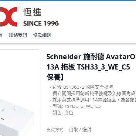
買
聯絡我們
條款細則
Schneider 施耐德 AvatarO
13A 拖板 TSH33_3_WE_C
保養】
- 符合 BS1363-2 國際安全標準
- 獨立開關採用創新純平按鍵及流線圓角
- 採用英式標準通用13A電源插座，為各
- 型號: TSH33_3_WE_C5
- 顏色: 白色
自取 / 送貨
出貨方式