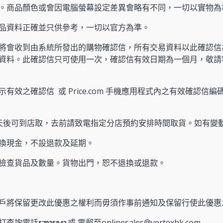
。商品顏色或會因電腦螢幕設定差異會略有不同，一切以實物為
產品資料正確並只供參考，一切以官方為準。
將會收到由系統所發出的購物確認信，所有交易資料以此確認信
資料。此確認信只可使用一次，確認信有效日期為一個月，敬請
有效之確認信 或 Price.com 手機應用程式內之有效確認信編碼
天後可到店取，去前請致電指定分店預約安排時間取貨。如有變
換現金，不設退款及延期。
檢查貨品及數量。貨物出門，恕不退換或退款。
戶將保留更改此優惠之權利而毋須作事前通知及保留行使此優惠
打查詢電話
或 電郵至onlinesales@vertexhk.com