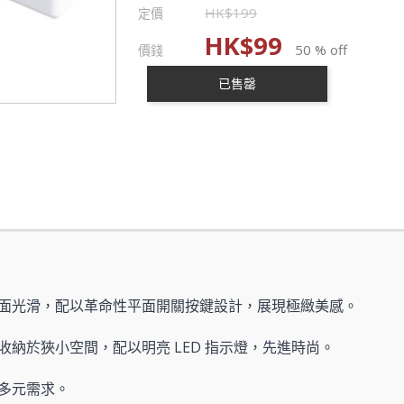
HK$
199
定價
HK$
99
50 % off
價錢
已售罄
面光滑，配以革命性平面開關按鍵設計，展現極緻美感。
納於狹小空間，配以明亮 LED 指示燈，先進時尚。
多元需求。