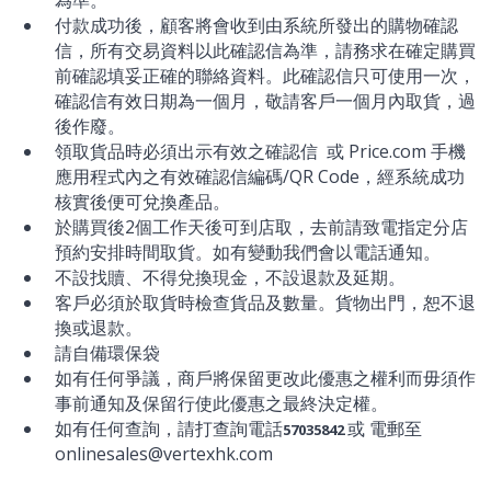
為準。
付款成功後，顧客將會收到由系統所發出的購物確認
信，所有交易資料以此確認信為準，請務求在確定購買
前確認填妥正確的聯絡資料。此確認信只可使用一次，
確認信有效日期為一個月，敬請客戶一個月內取貨，過
後作廢。
領取貨品時必須出示有效之確認信 或 Price.com 手機
應用程式內之有效確認信編碼/QR Code，經系統成功
核實後便可兌換產品。
於購買後2個工作天後可到店取，去前請致電指定分店
預約安排時間取貨。如有變動我們會以電話通知。
不設找贖、不得兌換現金，不設退款及延期。
客戶必須於取貨時檢查貨品及數量。貨物出門，恕不退
換或退款。
請自備環保袋
如有任何爭議，商戶將保留更改此優惠之權利而毋須作
事前通知及保留行使此優惠之最終決定權。
如有任何查詢，請打查詢電話
或 電郵至
57035842
onlinesales@vertexhk.com