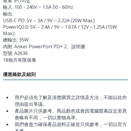
重量: 約102g
輸入: 100 - 240V ~ 1.5A 50 - 60Hz
輸出:
USB-C PD: 5V ⎓ 3A / 9V ⎓ 2.22A (20W Max.)
PowerIQ2.0: 5V ⎓ 2.4A / 9V ⎓ 1.67A / 12V ⎓1.25A (15W
Max.)
總輸出: 35W
內附: Anker PowerPort PD+ 2、說明書
型號: A2636
18個月有限保養
優惠條款及細則
用戶必須先了解及清楚購買之詳情及方法，不能以此作
理由提出爭議。
產品圖片只供參考。商品顏色或會因電腦螢幕設定差異
會略有不同，一切以實物為準。
我們會盡力確保產品資料正確並只供參考，一切以官方