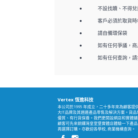
不設找贖、不得兌
客戶必須於取貨時
請自備環保袋
如有任何爭議，商
如有任何查詢，請
Vertex 恆進科技
本公司於1995 年成立，二十多年來為顧客提
大IT品牌及其週邊產品零售及解決方案。貨品
優質、有行貨保養。我們更開設網店和實體舖
顧客可先來銅鑼灣皇室堡實體店體驗一下產品
再選擇訂購。亦歡迎各學校, 商業機構查詢。