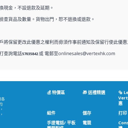
換現金，不設退款及延期。
檢查貨品及數量。貨物出門，恕不退換或退款。
戶將保留更改此優惠之權利而毋須作事前通知及保留行使此優惠
打查詢電話
或 電郵至onlinesales@vertexhk.com
57035842
💰 特價區
🎁 送禮精選
🔩 L
Vert
供各
惠
均
，
組件
儲存
打印
，
手提電話/ 平板
電競
Con