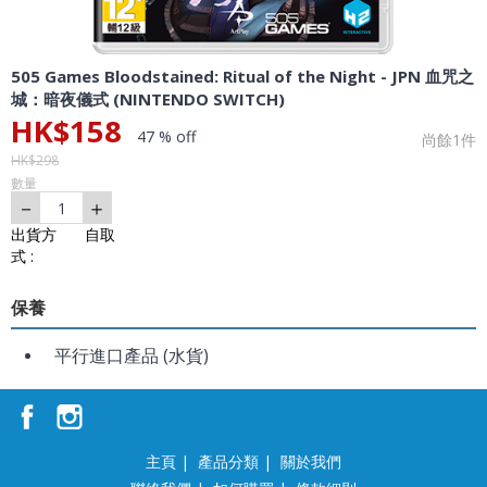
505 Games Bloodstained: Ritual of the Night - JPN 血咒之
城：暗夜儀式 (NINTENDO SWITCH)
HK$
158
47 % off
尚餘
1
件
HK$
298
數量
－
＋
1
出貨方
自取
式 :
保養
平行進口產品 (水貨)
主頁
|
產品分類
|
關於我們