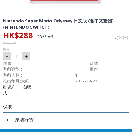
Nintendo Super Mario Odyssey 日文版 (含中文繁體)
(NINTENDO SWITCH)
HK$
288
28 % off
尚餘
2
件
HK$
398
數量
－
＋
1
種類 :
遊戲
遊戲類型 :
動作
遊戲人數 :
1
推出年月(大約) :
2017-10-27
出貨方
自取
式 :
保養
原裝行貨