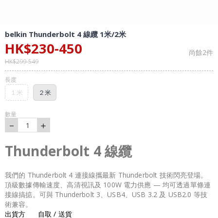
belkin Thunderbolt 4 線纜 1米/2米
HK$
230
-
450
尚餘
2
件
HK$
299
-
549
長度
１米
２米
數量
－
＋
1
Thunderbolt 4 線纜
我們的 Thunderbolt 4 連接線攜最新 Thunderbolt 技術閃亮登場。
頂級數據傳輸速度、高清視訊及 100W 電力供應 — 均可透過單條連
接線搞掂。可與 Thunderbolt 3、USB4、USB 3.2 及 USB2.0 等技
術兼容。
出貨方
自取 / 送貨