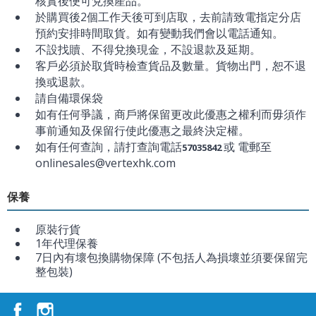
核實後便可兌換產品。
於購買後2個工作天後可到店取，去前請致電指定分店
預約安排時間取貨。如有變動我們會以電話通知。
不設找贖、不得兌換現金，不設退款及延期。
客戶必須於取貨時檢查貨品及數量。貨物出門，恕不退
換或退款。
請自備環保袋
如有任何爭議，商戶將保留更改此優惠之權利而毋須作
事前通知及保留行使此優惠之最終決定權。
如有任何查詢，請打查詢電話
或 電郵至
57035842
onlinesales@vertexhk.com
保養
原裝行貨
1年代理保養
7日內有壞包換購物保障 (不包括人為損壞並須要保留完
整包裝)