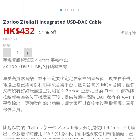
Zorloo Ztella II Integrated USB-DAC Cable
HK$
432
51 % off
尚餘
1
件
HK$
880
數量
－
＋
1
手機電腦輕鬆玩 4.4mm 平衡輸出
Zorloo Ztella II MQA解碼轉換線
享受高質素音樂，並不一定要坐定定在家中的皇帝位，現在在手機、
電腦上都已經可以利用串流音樂平台，聽高音質的 MQA 音樂，但你
又有沒有好好玩盡這些功能呢？ Zorloo 全新推出的 Ztella II 解碼轉
換線就轉為各位耳機玩家而設，提供普遍中高階 DAP 都有的 4.4mm
平衡輸出，更強勁的輸出功率，讓大家可以直接接駁手機電腦，享受
最佳音質。
比起以前的 Ztella ，新一代 Ztella II 最大分別是使用 4.4mm 平衡輸
出，令多數平時使用 DAP 的用家不用換耳機線或使用轉換插頭，已