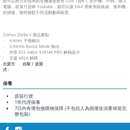
經可以將日常慣用的耳機連接使用 USB Type C 的手機、iPad、個人
電腦，就算只是睇 Youtube，都可以讓 DAP 用家免除換線、換耳機
的煩惱，隨時接駁不同流動數碼裝置。
Zorloo Ztella II 產品要點
- 4.4mm 平衡輸出
- 3.3Vrms Boost Mode 輸出
- 內置 ESS Sabre 9281ACPRO 解碼晶片
- 支援 MQA 解碼
出貨方
自取 / 送貨
式 :
保養
原裝行貨
1年代理保養
7日內有壞包換購物保障 (不包括人為損壞並須要保留完
整包裝)