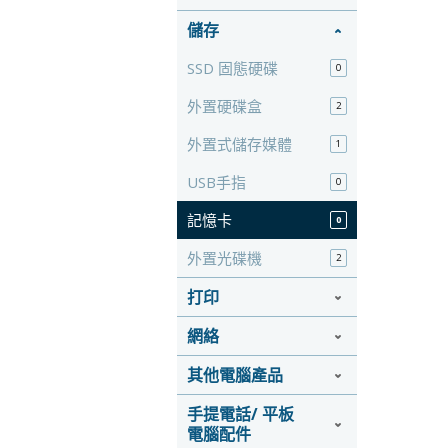
儲存
SSD 固態硬碟
0
外置硬碟盒
2
外置式儲存媒體
1
USB手指
0
記憶卡
0
外置光碟機
2
打印
網絡
其他電腦產品
手提電話/ 平板
電腦配件