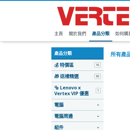
主頁
關於我們
產品分類
如何購
產品分類
所有產
💰 特價區
16
🎁 送禮精選
92
🔩 Lenovo x
1
Vertex VIP 優惠
電腦
電腦周邊
組件