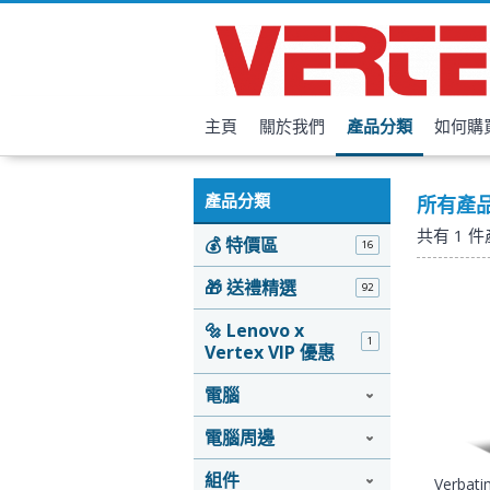
主頁
關於我們
產品分類
如何購
產品分類
所有產
共有
1
件
💰 特價區
16
🎁 送禮精選
92
🔩 Lenovo x
1
Vertex VIP 優惠
電腦
電腦周邊
組件
Verba