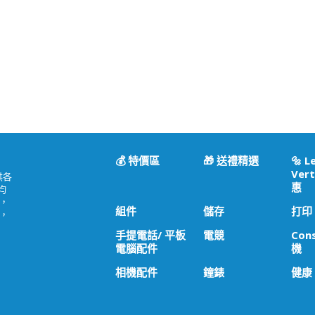
💰 特價區
🎁 送禮精選
🔩 L
Vert
供各
惠
均
，
組件
儲存
打印
，
手提電話/ 平板
電競
Con
電腦配件
機
相機配件
鐘錶
健康