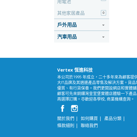
用電池
其他家居產品
0
戶外用品
汽車用品
Vertex 恆進科技
本公司於1995 年成立，二十多年來為顧客提
大IT品牌及其週邊產品零售及解決方案。貨品
優質、有行貨保養。我們更開設網店和實體舖
顧客可先來銅鑼灣皇室堡實體店體驗一下產品
再選擇訂購。亦歡迎各學校, 商業機構查詢。
|
|
|
關於我們
如何購買
產品分類
|
條款細則
聯絡我們