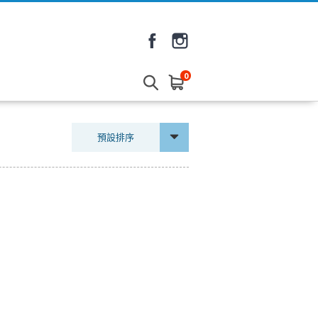
0
預設排序