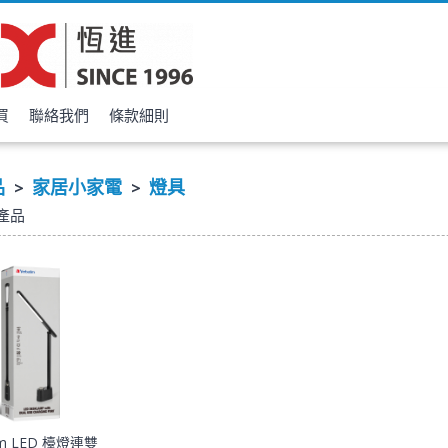
買
聯絡我們
條款細則
品
家居小家電
燈具
>
>
產品
tim LED 檯燈連雙