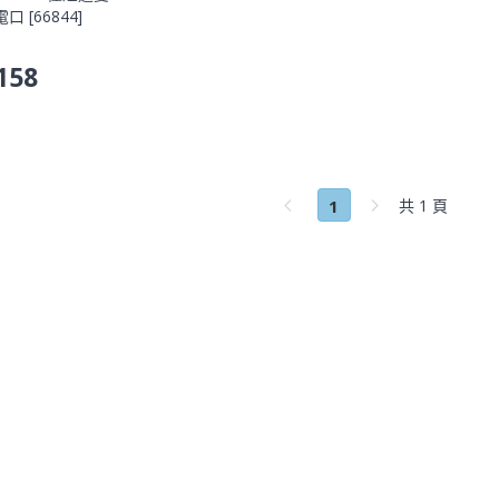
口 [66844]
158
1
共 1 頁