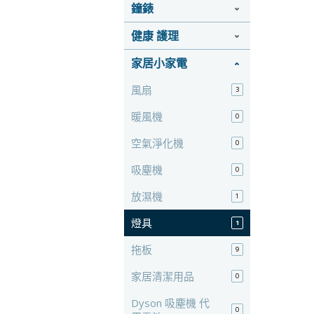
鐘錶
健康 護理
家居小家電
風扇
3
暖風機
0
空氣淨化機
0
吸塵機
0
放濕機
1
燈具
1
拖板
9
家居清潔用品
0
Dyson 吸塵機 代
0