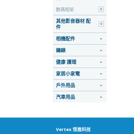
數碼相架
0
其他影音器材 配
0
件
相機配件
鐘錶
健康 護理
家居小家電
戶外用品
汽車用品
Vertex 恆進科技