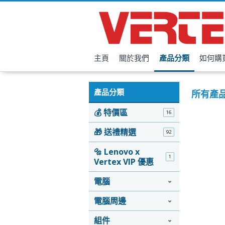
主頁
關於我們
產品分類
如何購
產品分類
所有產
💰 特價區
16
🎁 送禮精選
92
🔩 Lenovo x
1
Vertex VIP 優惠
電腦
電腦周邊
組件