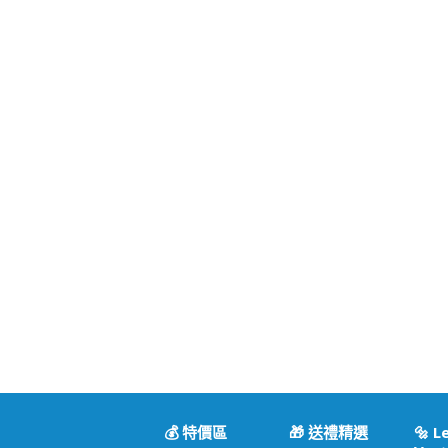
💰 特價區
🎁 送禮精選
🔩 L