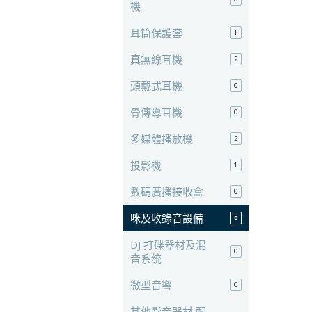
機
耳筒保護套
1
真無線耳機
2
頭戴式耳機
0
骨傳導耳機
0
多媒體播放機
2
投影機
1
數碼廣播接收盒
0
咪及收錄音設備
0
DJ 打碟器材及混
0
音系统
微型音響
0
其他影音器材 配