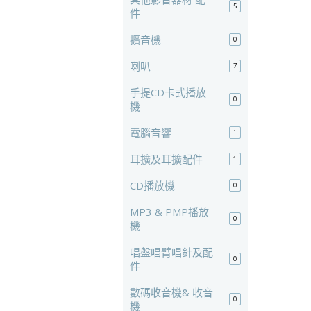
5
件
擴音機
0
喇叭
7
手提CD卡式播放
0
機
電腦音響
1
耳擴及耳擴配件
1
CD播放機
0
MP3 & PMP播放
0
機
唱盤唱臂唱針及配
0
件
數碼收音機& 收音
0
機