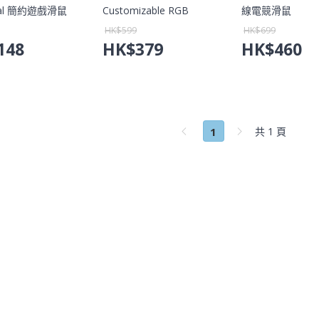
tial 簡約遊戲滑鼠
Customizable RGB
線電競滑鼠
蛇標準版) 【香港
Gaming Mouse 人體工學
HK$
599
HK$
699
養】
遊戲滑鼠【香港行貨保
148
HK$
379
HK$
460
養】
1
共 1 頁