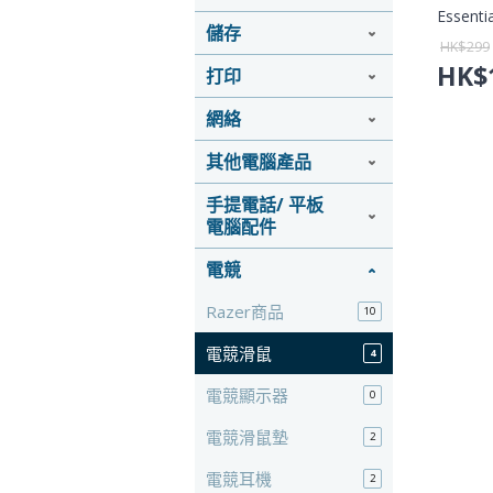
Essen
儲存
(雷蛇蝰
HK$
299
行貨保
HK$
打印
網絡
其他電腦產品
手提電話/ 平板
電腦配件
電競
Razer商品
10
電競滑鼠
4
電競顯示器
0
電競滑鼠墊
2
電競耳機
2