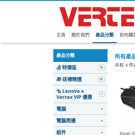
主頁
關於我們
產品分類
如何購
產品分類
所有產
共有
4
件
💰 特價區
16
🎁 送禮精選
92
🔩 Lenovo x
1
Vertex VIP 優惠
電腦
電腦周邊
組件
Razer 