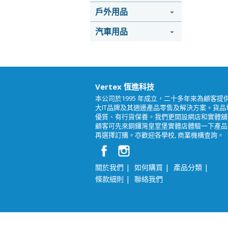
戶外用品
汽車用品
Vertex 恆進科技
本公司於1995 年成立，二十多年來為顧客提
大IT品牌及其週邊產品零售及解決方案。貨品
優質、有行貨保養。我們更開設網店和實體舖
顧客可先來銅鑼灣皇室堡實體店體驗一下產品
再選擇訂購。亦歡迎各學校, 商業機構查詢。
|
|
|
關於我們
如何購買
產品分類
|
條款細則
聯絡我們