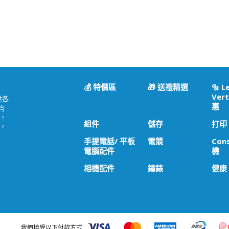
💰 特價區
🎁 送禮精選
🔩 L
Vert
供各
惠
均
，
組件
儲存
打印
，
手提電話/ 平板
電競
Con
電腦配件
機
相機配件
鐘錶
健康
我們接受以下付款方式