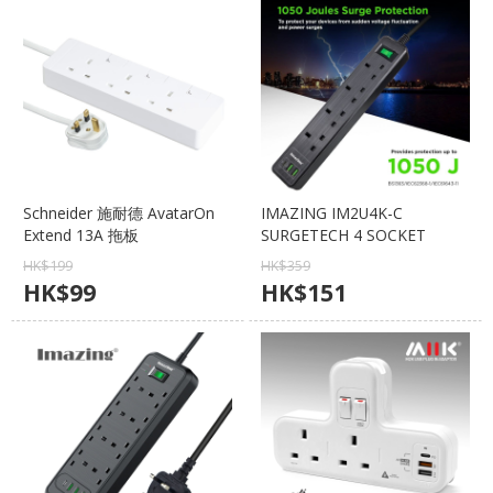
Schneider 施耐德 AvatarOn
IMAZING IM2U4K-C
Extend 13A 拖板
SURGETECH 4 SOCKET
TSH33_3_WE_C5 【香港行貨
2USB/TYPE C 20W 拖板【香
HK$
199
HK$
359
保養】
港行貨保養】
HK$
99
HK$
151