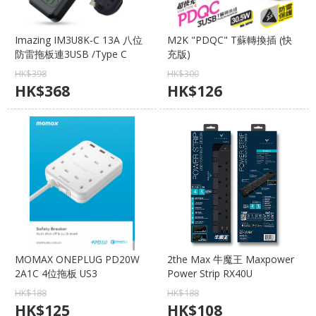
Imazing IM3U8K-C 13A 八位
M2K "PDQC" T蘇轉換插 (快
防雷拖板連3USB /Type C
充版)
(GaN 65W)
HK$
398
HK$
300
HK$
368
HK$
126
MOMAX ONEPLUG PD20W
2the Max 牛魔王 Maxpower
2A1C 4位拖板 US3
Power Strip RX40U
HK$
188
HK$
188
HK$
125
HK$
108