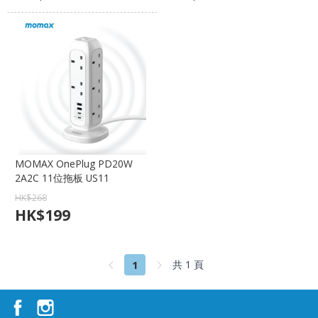
MOMAX OnePlug PD20W
2A2C 11位拖板 US11
HK$
268
HK$
199
1
共 1 頁