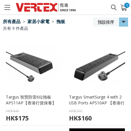
0
已加入購物車
查看
所有產品
家居小家電
拖板
>
>
預設排序
共有
9
件產品
Targus 智慧防雷6位拖板
Targus SmartSurge 4 with 2
APS11AP【香港行貨保養】
USB Ports APS10AP 【香港行
貨保養】
HK$
440
HK$
260
HK$
175
HK$
160